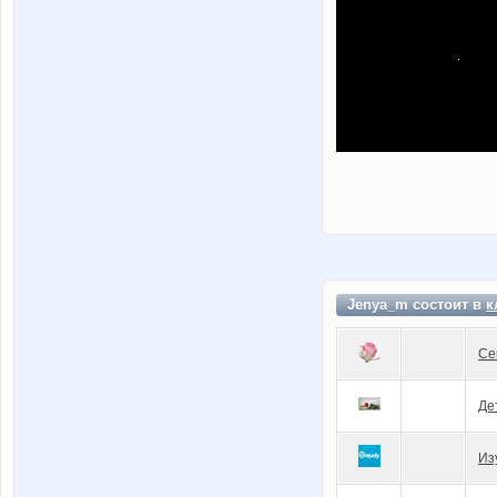
Jenya_m состоит в
к
Се
Де
Из