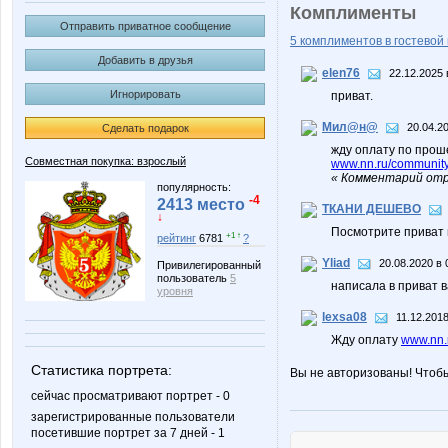
Комплименты
Отправить приватное сообщение
5 комплиментов в гостевой 
Добавить в друзья
elen76
22.12.2025 
Игнорировать
приват.
Мил@н@
20.04.20
Сделать подарок
жду оплату по про
Совместная покупка: взрослый
www.nn.ru/community
« Комментарий отр
популярность:
-4
2413 место
ТКАНИ ДЕШЕВО
↓
Посмотрите приват 
+1 ↑
рейтинг
6781
?
Yliad
20.08.2020 в 
Привилегированный
пользователь
5
написала в приват 
уровня
lexsa08
11.12.2018
Жду оплату
www.nn.r
Статистика портрета:
Вы не авторизованы! Чтоб
сейчас просматривают портрет - 0
зарегистрированные пользователи
посетившие портрет за 7 дней - 1